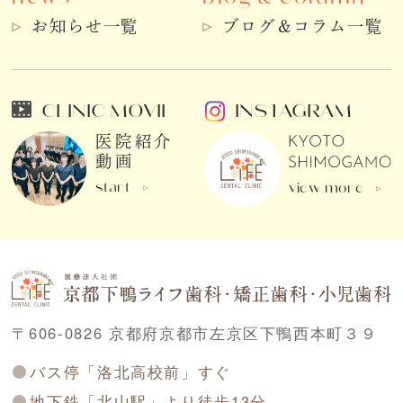
お知らせ一覧
ブログ＆コラム一覧
CLINIC MOVIE
INSTAGRAM
医院紹介
動画
start
view more
〒606-0826 京都府京都市左京区下鴨西本町３９
バス停「洛北高校前」すぐ
地下鉄「北山駅」より徒歩13分