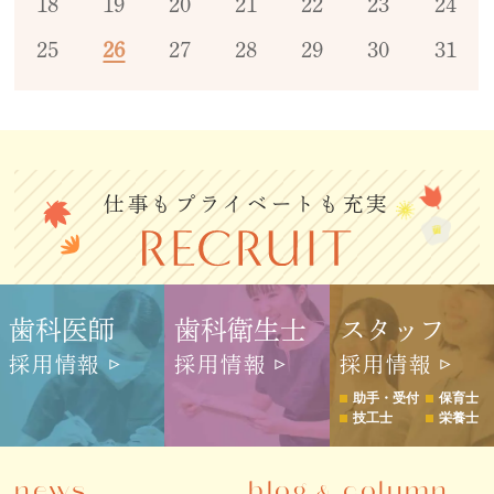
18
19
20
21
22
23
24
25
26
27
28
29
30
31
仕事もプライベートも充実
歯科医師
歯科衛生士
スタッフ
採用情報
採用情報
採用情報
助手・受付
保育士
技工士
栄養士
news
blog
column
&