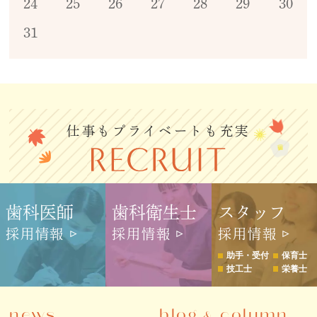
24
25
26
27
28
29
30
31
仕事もプライベートも充実
歯科医師
歯科衛生士
スタッフ
採用情報
採用情報
採用情報
助手・受付
保育士
技工士
栄養士
news
blog
column
&