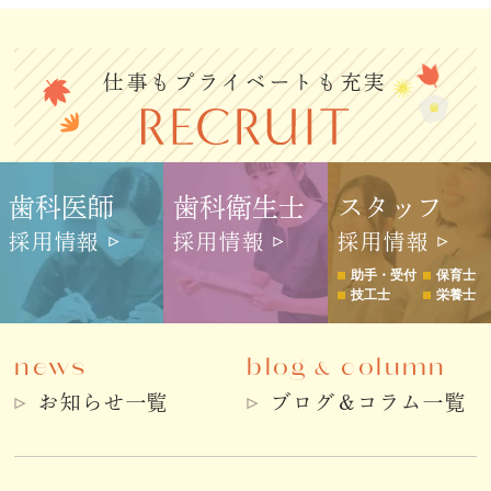
仕事もプライベートも充実
歯科医師
歯科衛生士
スタッフ
採用情報
採用情報
採用情報
助手・受付
保育士
技工士
栄養士
news
blog
column
&
お知らせ一覧
ブログ＆コラム一覧