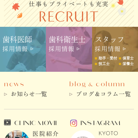
仕事もプライベートも充実
歯科医師
歯科衛生士
スタッフ
採用情報
採用情報
採用情報
助手・受付
保育士
技工士
栄養士
news
blog
column
&
お知らせ一覧
ブログ＆コラム一覧
CLINIC MOVIE
INSTAGRAM
医院紹介