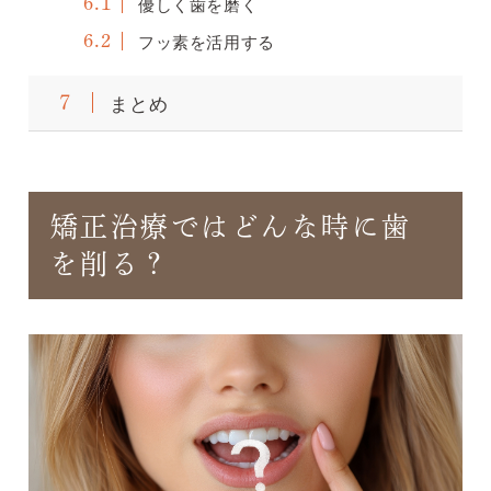
優しく歯を磨く
6.1
フッ素を活用する
6.2
まとめ
7
矯正治療ではどんな時に歯
を削る？