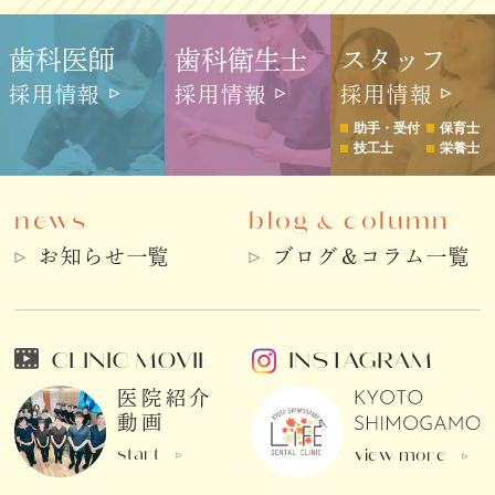
歯科医師
歯科衛生士
スタッフ
採用情報
採用情報
採用情報
助手・受付
保育士
技工士
栄養士
news
blog
column
&
お知らせ一覧
ブログ＆コラム一覧
CLINIC MOVIE
INSTAGRAM
医院紹介
動画
start
view more