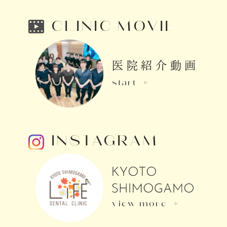
CLINIC MOVIE
医院紹介
動画
start
INSTAGRAM
view more