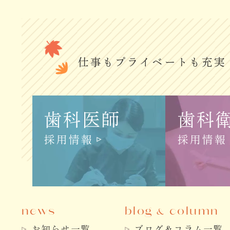
仕事もプライベートも充実
歯科医師
歯科
採用情報
採用情報
news
blog
column
&
お知らせ一覧
ブログ＆コラム一覧