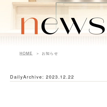
n
ews
HOME
お知らせ
DailyArchive:
2023.12.22