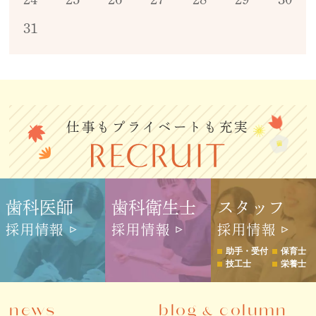
31
仕事もプライベートも充実
歯科医師
歯科衛生士
スタッフ
採用情報
採用情報
採用情報
助手・受付
保育士
技工士
栄養士
news
blog
column
&