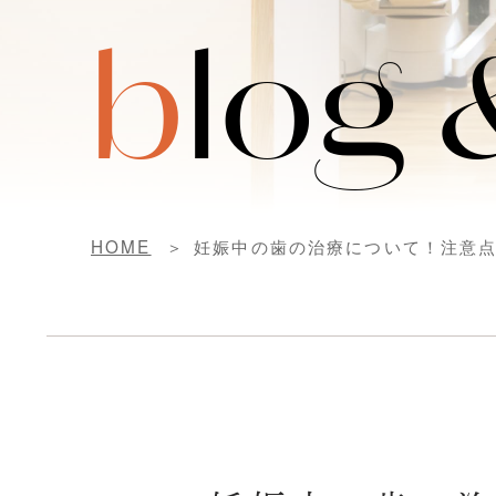
b
log
HOME
妊娠中の歯の治療について！注意