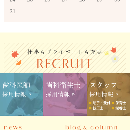
31
仕事もプライベートも充実
歯科医師
歯科衛生士
スタッフ
採用情報
採用情報
採用情報
助手・受付
保育士
技工士
栄養士
news
blog
column
&